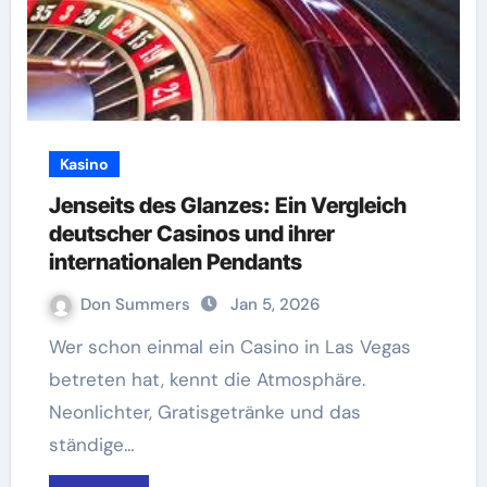
Kasino
Jenseits des Glanzes: Ein Vergleich
deutscher Casinos und ihrer
internationalen Pendants
Don Summers
Jan 5, 2026
Wer schon einmal ein Casino in Las Vegas
betreten hat, kennt die Atmosphäre.
Neonlichter, Gratisgetränke und das
ständige…