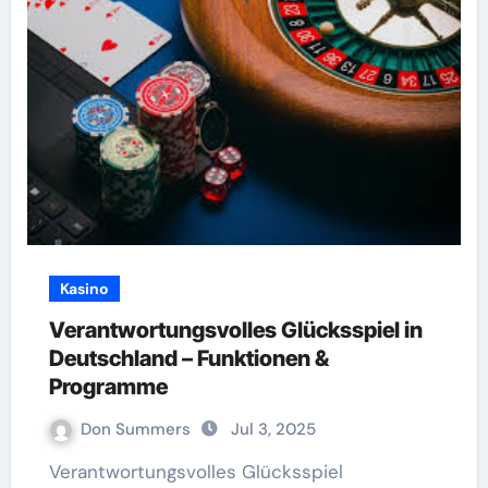
Kasino
Verantwortungsvolles Glücksspiel in
Deutschland – Funktionen &
Programme
Don Summers
Jul 3, 2025
Verantwortungsvolles Glücksspiel