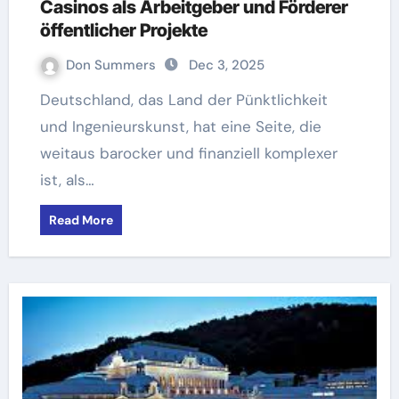
Casinos als Arbeitgeber und Förderer
öffentlicher Projekte
Don Summers
Dec 3, 2025
Deutschland, das Land der Pünktlichkeit
und Ingenieurskunst, hat eine Seite, die
weitaus barocker und finanziell komplexer
ist, als…
Read More