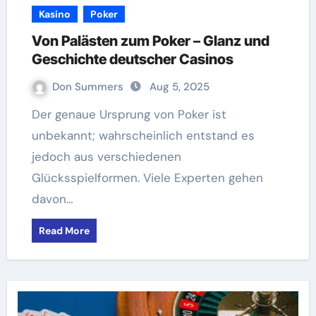
Kasino
Poker
Von Palästen zum Poker – Glanz und
Geschichte deutscher Casinos
Don Summers
Aug 5, 2025
Der genaue Ursprung von Poker ist
unbekannt; wahrscheinlich entstand es
jedoch aus verschiedenen
Glücksspielformen. Viele Experten gehen
davon…
Read More