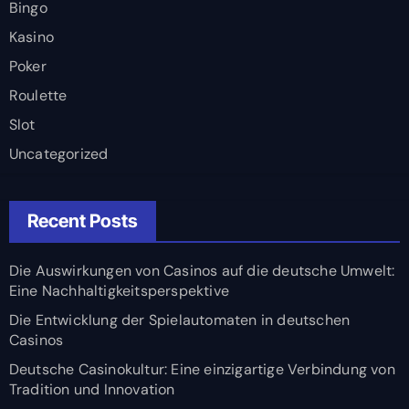
Bingo
Kasino
Poker
Roulette
Slot
Uncategorized
Recent Posts
Die Auswirkungen von Casinos auf die deutsche Umwelt:
Eine Nachhaltigkeitsperspektive
Die Entwicklung der Spielautomaten in deutschen
Casinos
Deutsche Casinokultur: Eine einzigartige Verbindung von
Tradition und Innovation