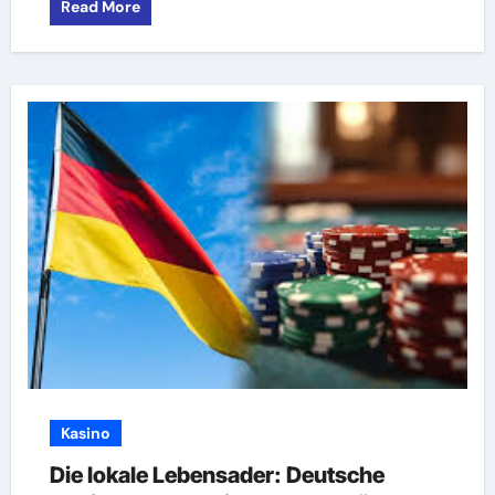
Read More
Kasino
Die lokale Lebensader: Deutsche