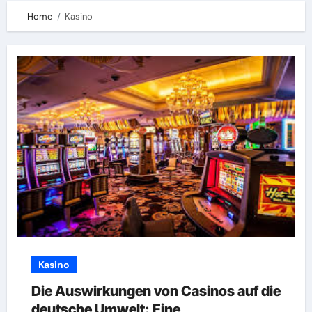
Home
Kasino
Kasino
Die Auswirkungen von Casinos auf die
deutsche Umwelt: Eine