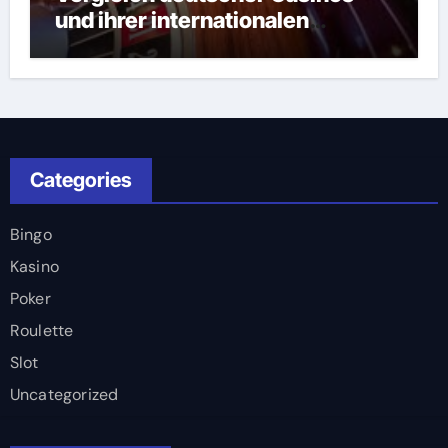
und ihrer internationalen
Pendants
Categories
Bingo
Kasino
Poker
Roulette
Slot
Uncategorized