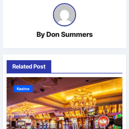
By
Don Summers
Related Post
Kasino