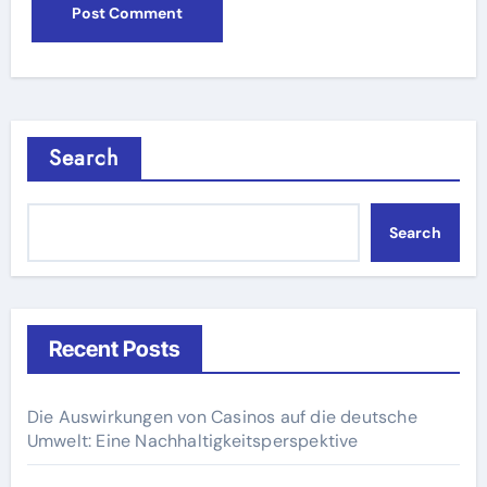
Search
Search
Recent Posts
Die Auswirkungen von Casinos auf die deutsche
Umwelt: Eine Nachhaltigkeitsperspektive