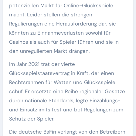
potenziellen Markt für Online-Glücksspiele
macht. Leider stellen die strengen
Regulierungen eine Herausforderung dar; sie
könnten zu Einnahmeverlusten sowohl für
Casinos als auch für Spieler führen und sie in
den unregulierten Markt drängen.
Im Jahr 2021 trat der vierte
Glücksspielstaatsvertrag in Kraft, der einen
Rechtsrahmen für Wetten und Glücksspiele
schuf. Er ersetzte eine Reihe regionaler Gesetze
durch nationale Standards, legte Einzahlungs-
und Einsatzlimits fest und bot Regelungen zum
Schutz der Spieler.
Die deutsche BaFin verlangt von den Betreibern