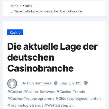
Home
Kasino
Die aktuelle Lage der deutschen Casinobranche
Kasino
Die aktuelle Lage der
deutschen
Casinobranche
By Don Summers
Sep 8, 2025
#
Casino
#
Casino-Software
#
Casino-Trends
#
Casino-Treueprogramme
#
Glücksspielgeschichten
#
Technologietrends
#
Wettstrategien