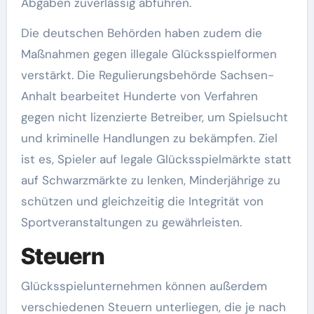
Abgaben zuverlässig abführen.
Die deutschen Behörden haben zudem die
Maßnahmen gegen illegale Glücksspielformen
verstärkt. Die Regulierungsbehörde Sachsen-
Anhalt bearbeitet Hunderte von Verfahren
gegen nicht lizenzierte Betreiber, um Spielsucht
und kriminelle Handlungen zu bekämpfen. Ziel
ist es, Spieler auf legale Glücksspielmärkte statt
auf Schwarzmärkte zu lenken, Minderjährige zu
schützen und gleichzeitig die Integrität von
Sportveranstaltungen zu gewährleisten.
Steuern
Glücksspielunternehmen können außerdem
verschiedenen Steuern unterliegen, die je nach