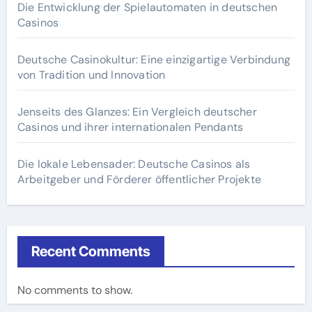
Die Entwicklung der Spielautomaten in deutschen
Casinos
Deutsche Casinokultur: Eine einzigartige Verbindung
von Tradition und Innovation
Jenseits des Glanzes: Ein Vergleich deutscher
Casinos und ihrer internationalen Pendants
Die lokale Lebensader: Deutsche Casinos als
Arbeitgeber und Förderer öffentlicher Projekte
Recent Comments
No comments to show.