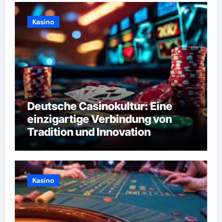
Kasino
Deutsche Casinokultur: Eine
einzigartige Verbindung von
Tradition und Innovation
Kasino