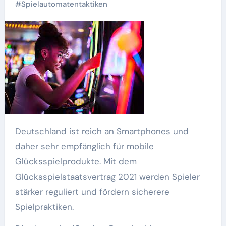
#
Spielautomatentaktiken
Deutschland ist reich an Smartphones und
daher sehr empfänglich für mobile
Glücksspielprodukte. Mit dem
Glücksspielstaatsvertrag 2021 werden Spieler
stärker reguliert und fördern sicherere
Spielpraktiken.