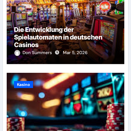
Die Entwicklung der
Spielautomaten in deutschen
Casinos
Don Summers
Mar 5, 2026
Kasino