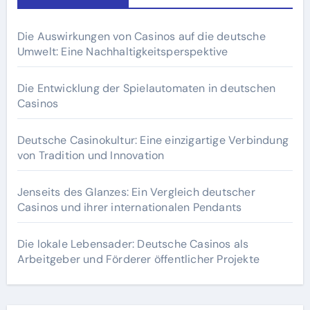
Die Auswirkungen von Casinos auf die deutsche
Umwelt: Eine Nachhaltigkeitsperspektive
Die Entwicklung der Spielautomaten in deutschen
Casinos
Deutsche Casinokultur: Eine einzigartige Verbindung
von Tradition und Innovation
Jenseits des Glanzes: Ein Vergleich deutscher
Casinos und ihrer internationalen Pendants
Die lokale Lebensader: Deutsche Casinos als
Arbeitgeber und Förderer öffentlicher Projekte