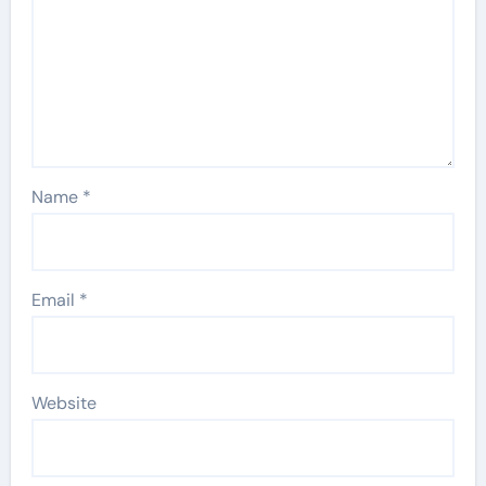
Name
*
Email
*
Website