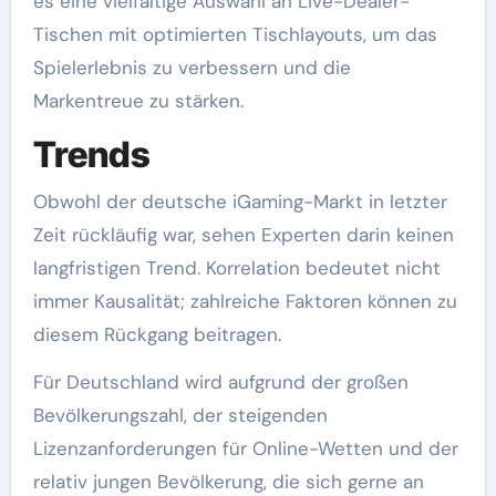
es eine vielfältige Auswahl an Live-Dealer-
Tischen mit optimierten Tischlayouts, um das
Spielerlebnis zu verbessern und die
Markentreue zu stärken.
Trends
Obwohl der deutsche iGaming-Markt in letzter
Zeit rückläufig war, sehen Experten darin keinen
langfristigen Trend. Korrelation bedeutet nicht
immer Kausalität; zahlreiche Faktoren können zu
diesem Rückgang beitragen.
Für Deutschland wird aufgrund der großen
Bevölkerungszahl, der steigenden
Lizenzanforderungen für Online-Wetten und der
relativ jungen Bevölkerung, die sich gerne an