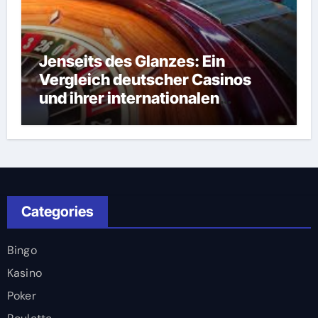
Jenseits des Glanzes: Ein
Vergleich deutscher Casinos
und ihrer internationalen
Pendants
Categories
Bingo
Kasino
Poker