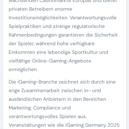
wachsenden Casinomärkte Europas und bietet
privaten Betreibern enorme
Investitionsmöglichkeiten. Verantwortungsvolle
Spielpraktiken und strenge regulatorische
Rahmenbedingungen garantieren die Sicherheit
der Spieler, während hohe verfügbare
Einkommen eine lebendige Sportkultur und
vielfältige Online-Gaming-Angebote
ermöglichen.
Die iGaming-Branche zeichnet sich durch eine
enge Zusammenarbeit zwischen in- und
ausländischen Anbietern in den Bereichen
Marketing, Compliance und
verantwortungsvolles Spielen aus.
Veranstaltungen wie die iGaming Germany 2025