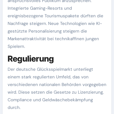
anspruchsvolles Publikum anzusprechen.
Integrierte Gaming-Resorts und
ereignisbezogene Tourismuspakete dürften die
Nachfrage steigern. Neue Technologien wie KI-
gestützte Personalisierung steigern die
Markenattraktivität bei technikaffinen jungen
Spielern.
Regulierung
Der deutsche Glücksspielmarkt unterliegt
einem stark regulierten Umfeld, das von
verschiedenen nationalen Behörden vorgegeben
wird. Diese setzen die Gesetze zu Lizenzierung,
Compliance und Geldwäschebekämpfung
durch.