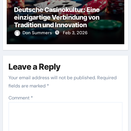
Deutsche Casinokultur: Eine
einzigartige Verbindung von
Tradition und Innovation
Don Summers
Feb 3, 2026
Leave a Reply
Your email address will not be published.
Required
fields are marked
*
Comment
*