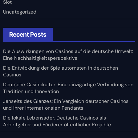
Slot
Uncategorized
Recent Posts
Die Auswirkungen von Casinos auf die deutsche Umwelt:
Eine Nachhaltigkeitsperspektive
Die Entwicklung der Spielautomaten in deutschen
Casinos
Deutsche Casinokultur: Eine einzigartige Verbindung von
Tradition und Innovation
Jenseits des Glanzes: Ein Vergleich deutscher Casinos
und ihrer internationalen Pendants
Die lokale Lebensader: Deutsche Casinos als
Arbeitgeber und Förderer öffentlicher Projekte