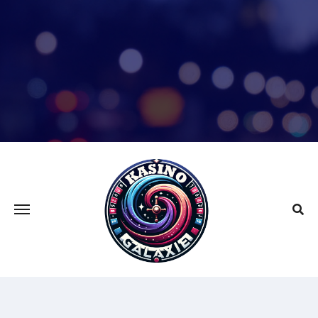
Skip
to
content