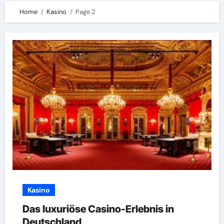
Home
Kasino
Page 2
Kasino
Das luxuriöse Casino-Erlebnis in
Deutschland