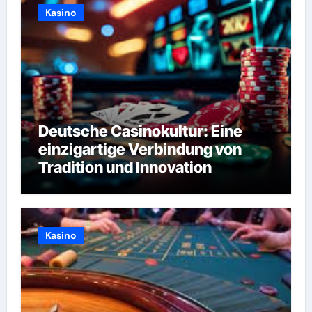
Kasino
Deutsche Casinokultur: Eine
einzigartige Verbindung von
Tradition und Innovation
Kasino