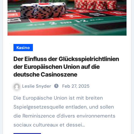
Kasino
Der Einfluss der Glücksspielrichtlinien
der Europäischen Union auf die
deutsche Casinoszene
Leslie Snyder
Feb 27, 2025
Die Europäische Union ist mit breiten
Sspielgesetzesquelle entladen, und sollen
die Reminiszence d'divers environnements
sociaux cultureaux et dessei…