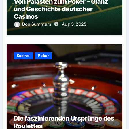
Von Palästen zum Poker – Glanz
und Geschichte deutscher
Casinos
Don Summers
Aug 5, 2025
Kasino
Poker
Die faszinierenden Ursprünge des
Roulettes