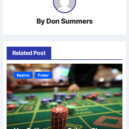
By
Don Summers
Related Post
Kasino
Poker