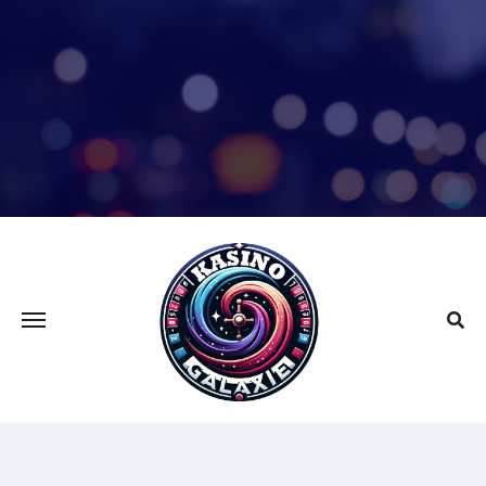
Skip
to
content