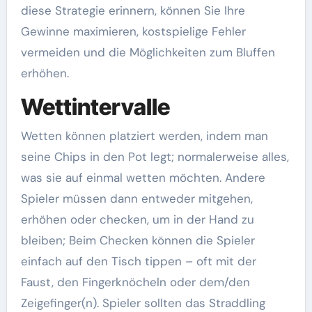
diese Strategie erinnern, können Sie Ihre
Gewinne maximieren, kostspielige Fehler
vermeiden und die Möglichkeiten zum Bluffen
erhöhen.
Wettintervalle
Wetten können platziert werden, indem man
seine Chips in den Pot legt; normalerweise alles,
was sie auf einmal wetten möchten. Andere
Spieler müssen dann entweder mitgehen,
erhöhen oder checken, um in der Hand zu
bleiben; Beim Checken können die Spieler
einfach auf den Tisch tippen – oft mit der
Faust, den Fingerknöcheln oder dem/den
Zeigefinger(n). Spieler sollten das Straddling