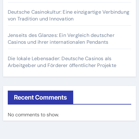
Deutsche Casinokultur: Eine einzigartige Verbindung
von Tradition und Innovation
Jenseits des Glanzes: Ein Vergleich deutscher
Casinos und ihrer internationalen Pendants
Die lokale Lebensader: Deutsche Casinos als
Arbeitgeber und Förderer öffentlicher Projekte
Recent Comments
No comments to show.