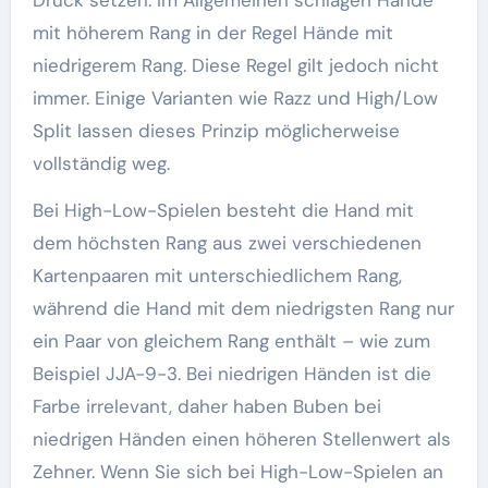
mit höherem Rang in der Regel Hände mit
niedrigerem Rang. Diese Regel gilt jedoch nicht
immer. Einige Varianten wie Razz und High/Low
Split lassen dieses Prinzip möglicherweise
vollständig weg.
Bei High-Low-Spielen besteht die Hand mit
dem höchsten Rang aus zwei verschiedenen
Kartenpaaren mit unterschiedlichem Rang,
während die Hand mit dem niedrigsten Rang nur
ein Paar von gleichem Rang enthält – wie zum
Beispiel JJA-9-3. Bei niedrigen Händen ist die
Farbe irrelevant, daher haben Buben bei
niedrigen Händen einen höheren Stellenwert als
Zehner. Wenn Sie sich bei High-Low-Spielen an