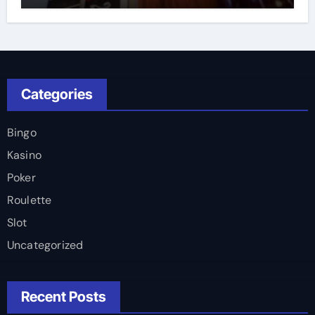
Categories
Bingo
Kasino
Poker
Roulette
Slot
Uncategorized
Recent Posts