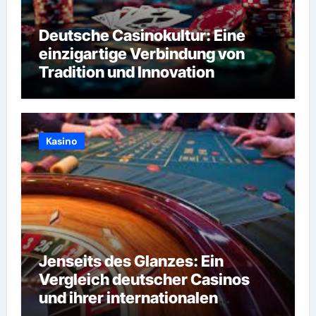
Deutsche Casinokultur: Eine
einzigartige Verbindung von
Tradition und Innovation
Kasino
Jenseits des Glanzes: Ein
Vergleich deutscher Casinos
und ihrer internationalen
Pendants