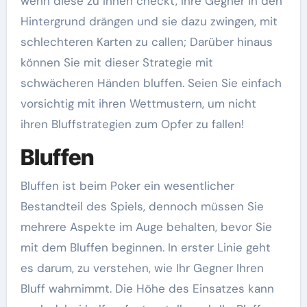
wenn diese zu Ihnen checkt, Ihre Gegner in den
Hintergrund drängen und sie dazu zwingen, mit
schlechteren Karten zu callen; Darüber hinaus
können Sie mit dieser Strategie mit
schwächeren Händen bluffen. Seien Sie einfach
vorsichtig mit ihren Wettmustern, um nicht
ihren Bluffstrategien zum Opfer zu fallen!
Bluffen
Bluffen ist beim Poker ein wesentlicher
Bestandteil des Spiels, dennoch müssen Sie
mehrere Aspekte im Auge behalten, bevor Sie
mit dem Bluffen beginnen. In erster Linie geht
es darum, zu verstehen, wie Ihr Gegner Ihren
Bluff wahrnimmt. Die Höhe des Einsatzes kann