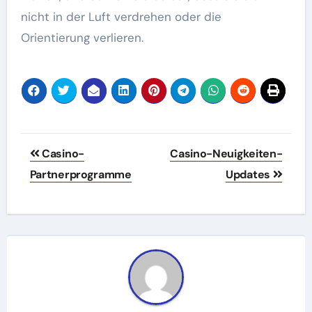
nicht in der Luft verdrehen oder die
Orientierung verlieren.
Post
Casino-
Casino-Neuigkeiten-
navigation
Partnerprogramme
Updates