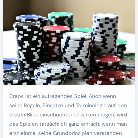
Craps ist ein aufregendes Spiel. Auch wenn
seine Regeln, Einsätze und Terminologie auf den
ersten Blick einschüchternd wirken mögen, wird
das Spielen tatsächlich ganz einfach, wenn man
erst einmal seine Grundprinzipien verstanden