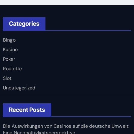
Categories
Bingo
Kasino
Poker
Roulette
Slot
Uncategorized
Recent Posts
Die Auswirkungen von Casinos auf die deutsche Umwelt:
Eine Nachhaltigkeitsperspektive