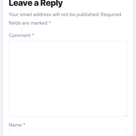
Leave a Reply
Your email address will not be published.
Required
fields are marked
*
Comment
*
Name
*