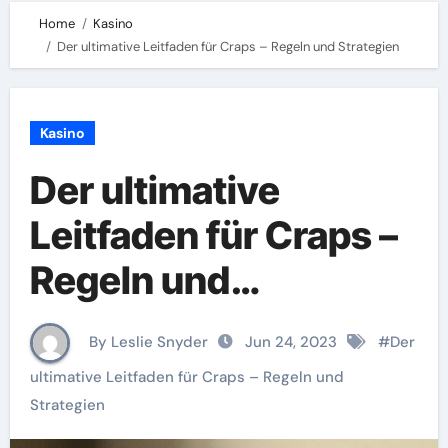
Home
Kasino
Der ultimative Leitfaden für Craps – Regeln und Strategien
Kasino
Der ultimative
Leitfaden für Craps –
Regeln und
Strategien
By Leslie Snyder
Jun 24, 2023
#
Der
ultimative Leitfaden für Craps – Regeln und
Strategien