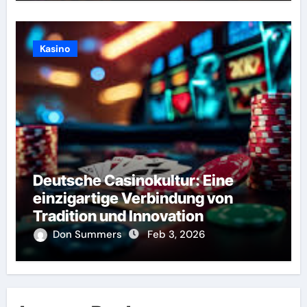
Kasino
Deutsche Casinokultur: Eine
einzigartige Verbindung von
Tradition und Innovation
Don Summers
Feb 3, 2026