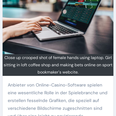
Close up crooped shot of female hands using laptop. Girl
sitting in loft coffee shop and making bets online on sport
bookmaker's webcite.
Anbieter von Online-Casino-Software spielen
eine wesentliche Rolle in der Spielebranche und
erstellen fesselnde Grafiken, die speziell auf
verschiedene Bildschirme zugeschnitten sind