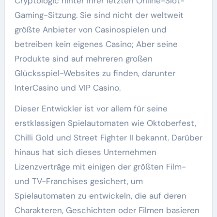
Cryptologic hinter Ihrer letzten Online-Slot-
Gaming-Sitzung. Sie sind nicht der weltweit
größte Anbieter von Casinospielen und
betreiben kein eigenes Casino; Aber seine
Produkte sind auf mehreren großen
Glücksspiel-Websites zu finden, darunter
InterCasino und VIP Casino.
Dieser Entwickler ist vor allem für seine
erstklassigen Spielautomaten wie Oktoberfest,
Chilli Gold und Street Fighter II bekannt. Darüber
hinaus hat sich dieses Unternehmen
Lizenzverträge mit einigen der größten Film-
und TV-Franchises gesichert, um
Spielautomaten zu entwickeln, die auf deren
Charakteren, Geschichten oder Filmen basieren