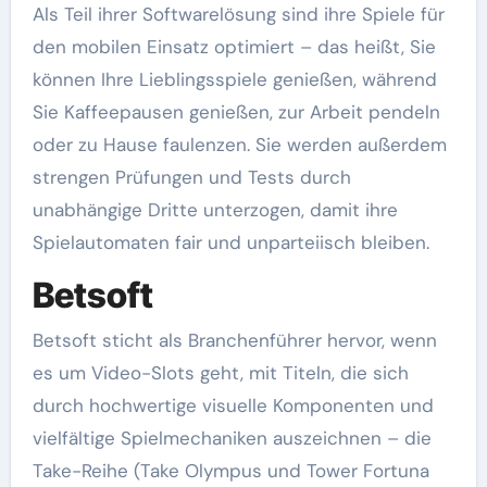
Als Teil ihrer Softwarelösung sind ihre Spiele für
den mobilen Einsatz optimiert – das heißt, Sie
können Ihre Lieblingsspiele genießen, während
Sie Kaffeepausen genießen, zur Arbeit pendeln
oder zu Hause faulenzen. Sie werden außerdem
strengen Prüfungen und Tests durch
unabhängige Dritte unterzogen, damit ihre
Spielautomaten fair und unparteiisch bleiben.
Betsoft
Betsoft sticht als Branchenführer hervor, wenn
es um Video-Slots geht, mit Titeln, die sich
durch hochwertige visuelle Komponenten und
vielfältige Spielmechaniken auszeichnen – die
Take-Reihe (Take Olympus und Tower Fortuna