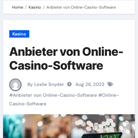
Home
Kasino
Anbieter von Online-Casino-Software
Kasino
Anbieter von Online-
Casino-Software
By Leslie Snyder
Aug 26, 2023
#
Anbieter von Online-Casino-Software
#
Online-
Casino-Software