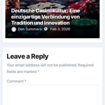
Deutsche Casinokultur: Eine
einzigartige Verbindung von
Tradition und Innovation
Don Summers
Feb 3, 2026
Leave a Reply
Your email address will not be published.
Required
fields are marked
*
Comment
*