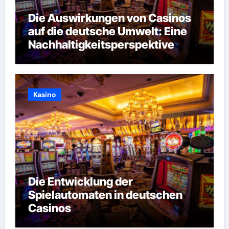
Die Auswirkungen von Casinos
auf die deutsche Umwelt: Eine
Nachhaltigkeitsperspektive
Kasino
Die Entwicklung der
Spielautomaten in deutschen
Casinos