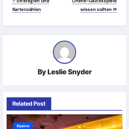
navigation
– Strategien und
Online-Glücksspiele
Kartenzählen
wissen sollten
By
Leslie Snyder
Related Post
Kasino