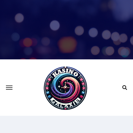
Skip
to
content