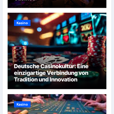
Kasino
Deutsche Casinokultur: Eine
einzigartige Verbindung von
Tradition und Innovation
Kasino