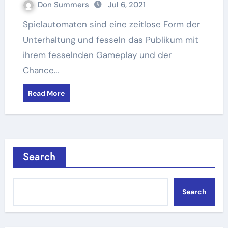
Don Summers
Jul 6, 2021
Spielautomaten sind eine zeitlose Form der
Unterhaltung und fesseln das Publikum mit
ihrem fesselnden Gameplay und der
Chance…
Read More
Search
Search