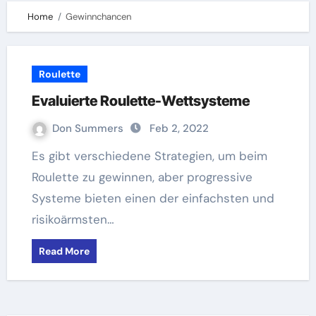
Home
Gewinnchancen
Roulette
Evaluierte Roulette-Wettsysteme
Don Summers
Feb 2, 2022
Es gibt verschiedene Strategien, um beim
Roulette zu gewinnen, aber progressive
Systeme bieten einen der einfachsten und
risikoärmsten…
Read More