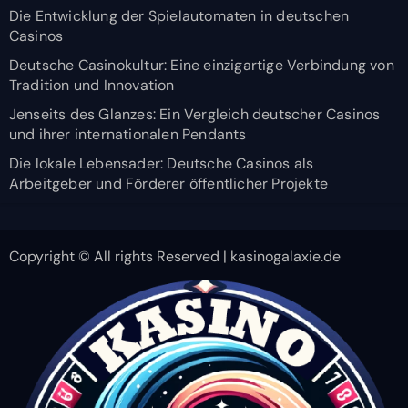
Die Entwicklung der Spielautomaten in deutschen
Casinos
Deutsche Casinokultur: Eine einzigartige Verbindung von
Tradition und Innovation
Jenseits des Glanzes: Ein Vergleich deutscher Casinos
und ihrer internationalen Pendants
Die lokale Lebensader: Deutsche Casinos als
Arbeitgeber und Förderer öffentlicher Projekte
Copyright © All rights Reserved | kasinogalaxie.de