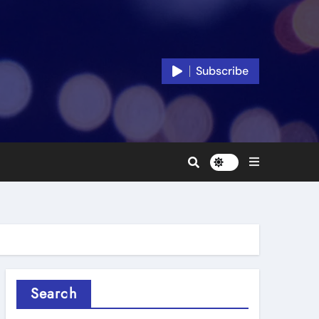
Subscribe
Search