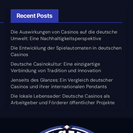
Recent Posts
Die Auswirkungen von Casinos auf die deutsche
Umwelt: Eine Nachhaltigkeitsperspektive
Die Entwicklung der Spielautomaten in deutschen
Casinos
Deutsche Casinokultur: Eine einzigartige
Verbindung von Tradition und Innovation
Jenseits des Glanzes: Ein Vergleich deutscher
Casinos und ihrer internationalen Pendants
Die lokale Lebensader: Deutsche Casinos als
Arbeitgeber und Förderer öffentlicher Projekte