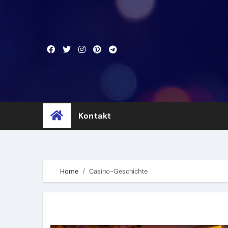
Skip
to
content
Kontakt
Home
Casino-Geschichte