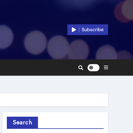
Subscribe
Search