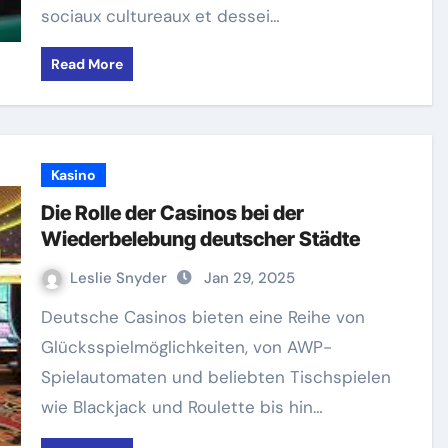
sociaux cultureaux et dessei…
Read More
Kasino
Die Rolle der Casinos bei der
Wiederbelebung deutscher Städte
Leslie Snyder
Jan 29, 2025
Deutsche Casinos bieten eine Reihe von
Glücksspielmöglichkeiten, von AWP-
Spielautomaten und beliebten Tischspielen
wie Blackjack und Roulette bis hin…